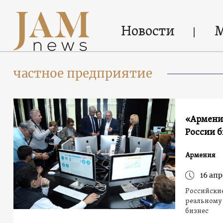
Новости
частное предприятие
«Армения
России 
Армения
16 апр
Российские
реальному 
бизнес