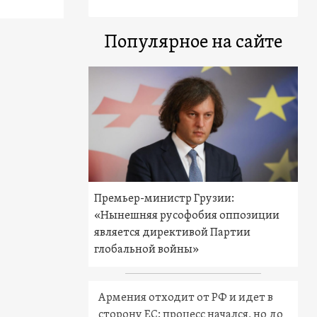
Популярное на сайте
Премьер-министр Грузии:
«Нынешняя русофобия оппозиции
является директивой Партии
глобальной войны»
Армения отходит от РФ и идет в
сторону ЕС: процесс начался, но до