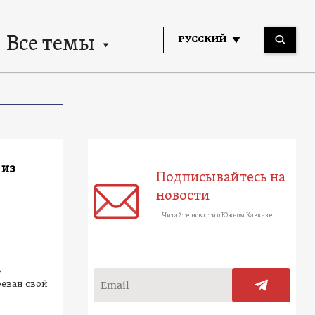
Все темы
РУССКИЙ
 из
Подписывайтесь на
новости
Читайте новости о Южном Кавказе
ь
реван свой