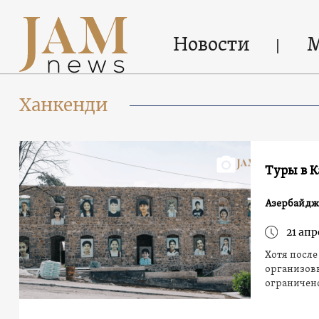
Новости
Ханкенди
Туры в К
Азербайдж
21 апр
Хотя после
организов
ограничен