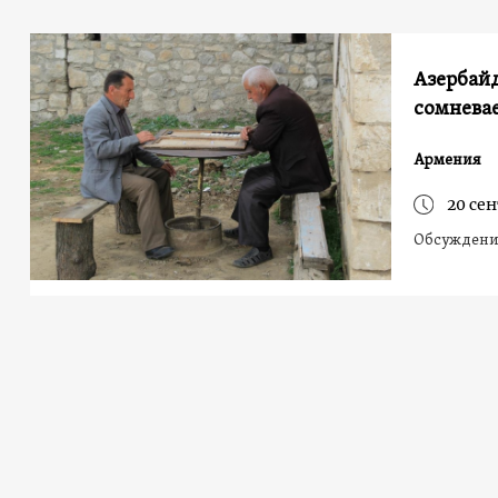
Азербай
сомнева
Армения
20 сен
Обсуждение