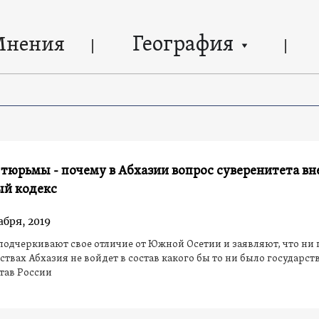
География
Мнения
т тюрьмы - почему в Абхазии вопрос суверенитета вн
ый кодекс
абря, 2019
подчеркивают свое отличие от Южной Осетии и заявляют, что ни 
ствах Абхазия не войдет в состав какого бы то ни было государств
став России