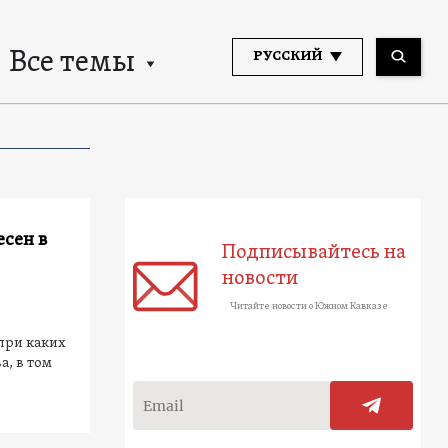
Все темы
РУССКИЙ
есен в
Подписывайтесь на
новости
Читайте новости о Южном Кавказе
при каких
а, в том