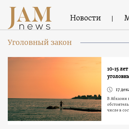
Новости
Уголовный закон
10-15 ле
уголовн
17 дек
В Абхазии 
обстоятель
числе в со