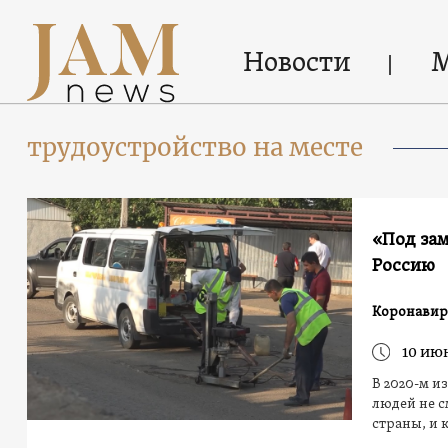
Новости
трудоустройство на месте
«Под зам
Россию
Коронавир
10 ию
В 2020-м и
людей не с
страны, и 