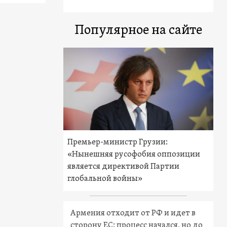
Популярное на сайте
Премьер-министр Грузии:
«Нынешняя русофобия оппозиции
является директивой Партии
глобальной войны»
Армения отходит от РФ и идет в
сторону ЕС: процесс начался, но до