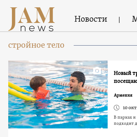
Новости
стройное тело
Новый тр
посещаю
Армения
10 окт
В парках и
подходит д