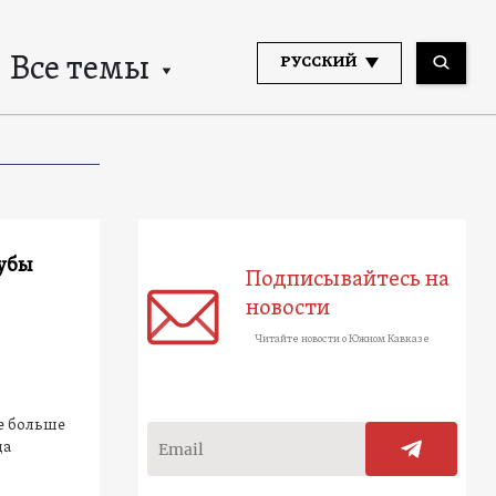
Все темы
РУССКИЙ
лубы
Подписывайтесь на
новости
Читайте новости о Южном Кавказе
е больше
да