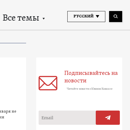
Все темы
РУССКИЙ
Подписывайтесь на
новости
Читайте новости о Южном Кавказе
нваря не
ции