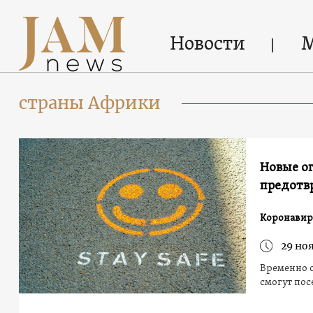
Новости
страны Африки
Новые ог
предотв
Коронавир
29 ноя
Временно о
смогут пос