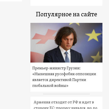
Популярное на сайте
Премьер-министр Грузии:
«Нынешняя русофобия оппозиции
является директивой Партии
глобальной войны»
Армения отходит от РФ и идет в
сторону ЕС: процесс начался, но до