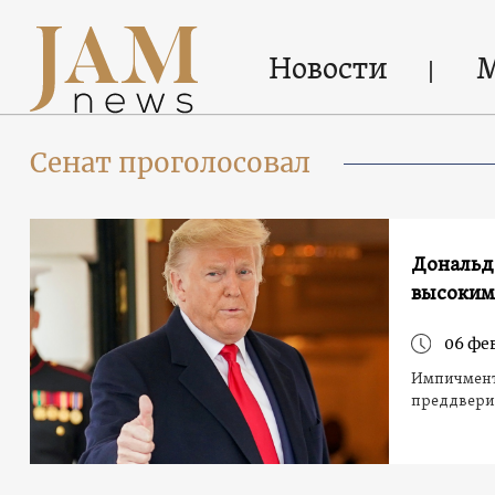
Новости
Сенат проголосовал
Дональд 
высоким
06 фе
Импичмент 
преддвери