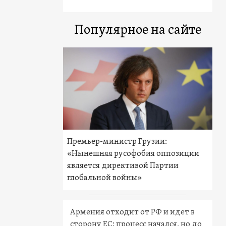
Популярное на сайте
Премьер-министр Грузии:
«Нынешняя русофобия оппозиции
является директивой Партии
глобальной войны»
Армения отходит от РФ и идет в
сторону ЕС: процесс начался, но до