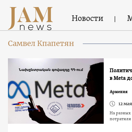
Новости
Самвел Кпапетян
Политич
в Meta 
Армения
12 мая
На разных 
потратили 