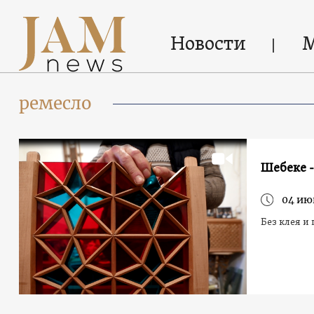
Новости
ремесло
Шебеке 
04 ию
Без клея и