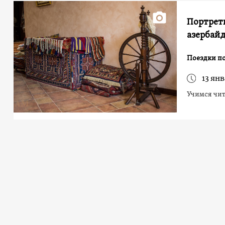
Портреты
азербай
Поездки п
13 янв
Учимся чит