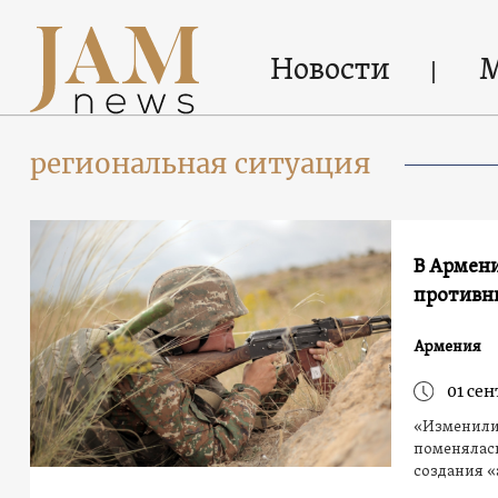
Новости
региональная ситуация
В Армени
противн
Армения
01 сен
«Изменилис
поменялась
создания 