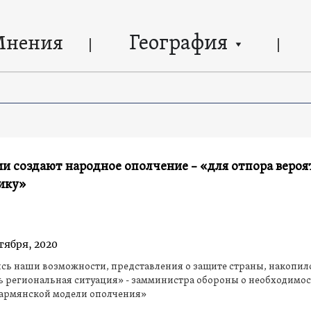
География
Мнения
и создают народное ополчение – «для отпора веро
ику»
тября, 2020
ь наши возможности, представления о защите страны, накопилс
 региональная ситуация» - замминистра обороны о необходимо
«армянской модели ополчения»