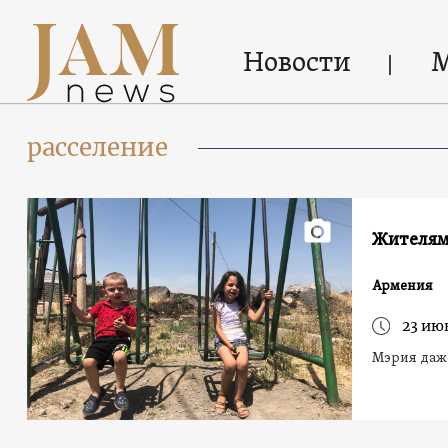
Новости
расселение
Жителям 
Армения
23 ию
Мэрия даже