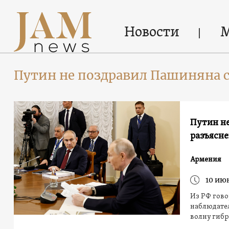
Новости
Путин не поздравил Пашиняна с
Путин не
разъясне
Армения
10 ию
Из РФ гов
наблюдател
волну гибр