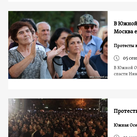
В Южной 
Москва 
Протесты 
05 се
В Южной Ос
спасти Ник
Протесты
Южная Осе