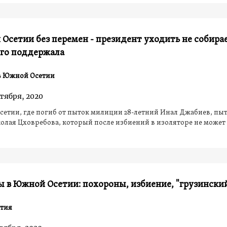
Осетии без перемен - президент уходить не собирае
его поддержала
в Южной Осетии
нтября, 2020
етии, где погиб от пыток милиции 28-летний Инал Джабиев, пы
олая Цховребова, который после избиений в изоляторе не может
 в Южной Осетии: похороны, избиение, "грузинский
тия