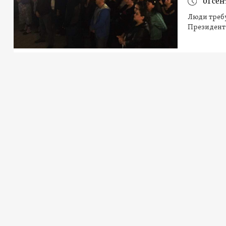
01 сен
Люди треб