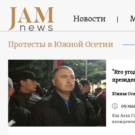
Новости
Протесты в Южной Осетии
"Кто уго
президе
Южная Осе
09 мая
Как Алан Г
вхождении