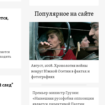
Популярное на сайте
тся,
таются
 ходить
Август, 2008. Хронология войны
вокруг Южной Осетии в фактах и
фотографиях
 след"
Премьер-министр Грузии:
«Нынешняя русофобия оппозиции
является директивой Партии