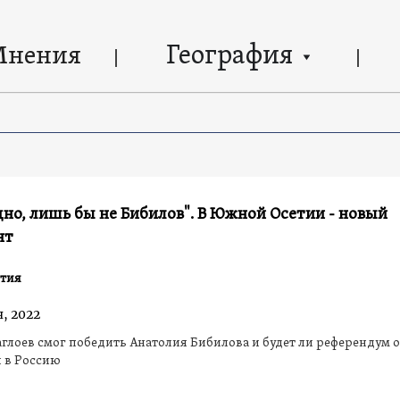
География
Мнения
дно, лишь бы не Бибилов". В Южной Осетии - новый
нт
тия
, 2022
аглоев смог победить Анатолия Бибилова и будет ли референдум о
 в Россию