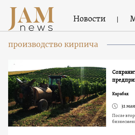
Новости
производство кирпича
Сохранит
предпри
Карабах
31 мая
После втор
бизнесмен