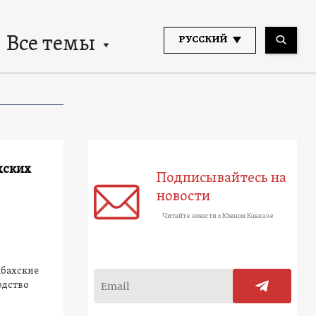
Все темы
РУССКИЙ
хских
Подписывайтесь на
новости
Читайте новости о Южном Кавказе
абахские
одство