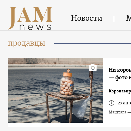
Новости
продавцы
Ни корон
— фото и
Коронавир
27 апр
Маштага — 