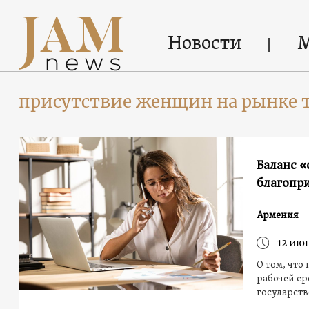
Новости
присутствие женщин на рынке 
Баланс «
благопр
Армения
12 ию
О том, чт
рабочей ср
государств