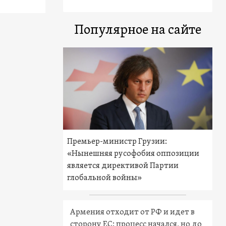
Популярное на сайте
Премьер-министр Грузии:
«Нынешняя русофобия оппозиции
является директивой Партии
глобальной войны»
Армения отходит от РФ и идет в
сторону ЕС: процесс начался, но до