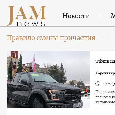
Новости
Правило смены причастия
Тбилисс
Коронавир
17 мар
Православн
звоном в к
использов