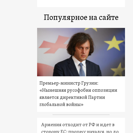
Популярное на сайте
Премьер-министр Грузии:
«Нынешняя русофобия оппозиции
является директивой Партии
глобальной войны»
Армения отходит от РФ и идет в
сторону ЕС: процесс начался, но до