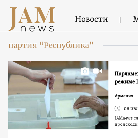
Новости
партия “Республика”
Парламен
режиме L
Армения
08 ию
JAMnews сл
происходит