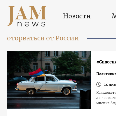
Новости
оторваться от России
«Спасени
Политика 
14 янв
Как может 
ли возраст
мнение Ан