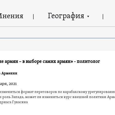
География
Мнения
е армян – в выборе самих армян» - политолог
в Армении
аря, 2021
измениться формат переговоров по карабахскому урегулировани
и роль Запада, может ли измениться курс внешней политики Арм
дриаса Гукасяна