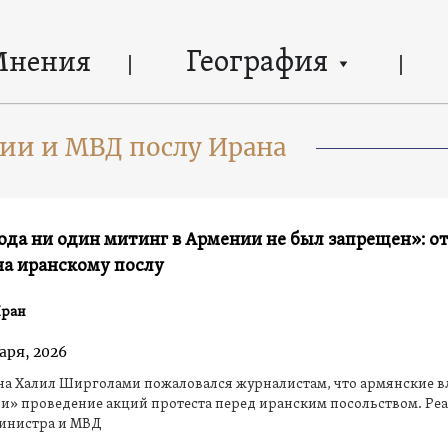
География
Мнения
ии и МВД послу Ирана
года ни один митинг в Армении не был запрещен»: о
а иранскому послу
Иран
аря, 2026
на Халил Ширголами пожаловался журналистам, что армянские в
и» проведение акций протеста перед иранским посольством. Ре
инистра и МВД