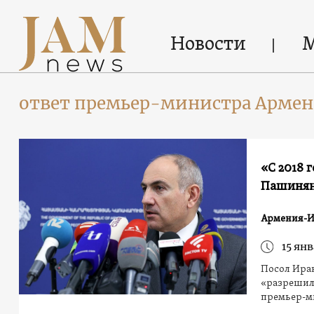
Новости
ответ премьер-министра Армен
«С 2018 
Пашинян
Армения-
15 янв
Посол Ира
«разрешил
премьер-м