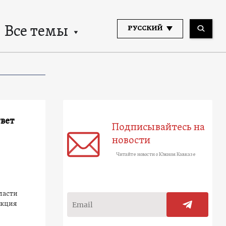
Все темы
РУССКИЙ
твет
Подписывайтесь на
новости
Читайте новости о Южном Кавказе
ласти
акция