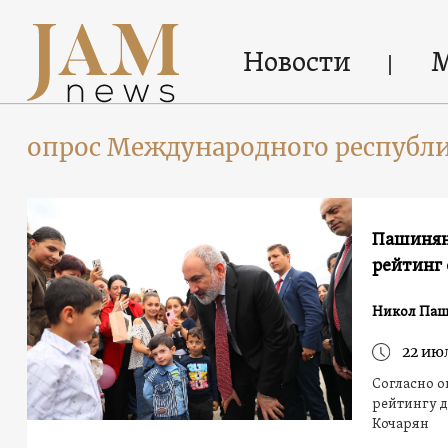
Новости
опрос Международного республ
Пашинян
рейтинг 
Никол Па
22 ию
Согласно о
рейтингу дове
Кочарян