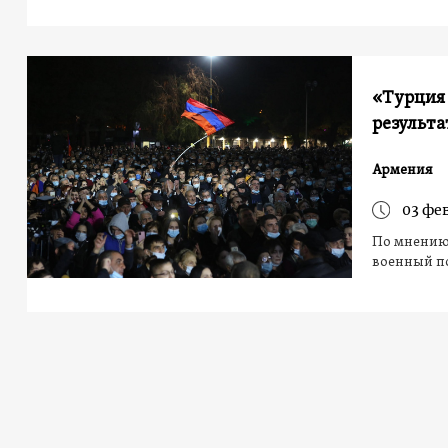
«Турция 
результа
Армения
03 фе
По мнению
военный п