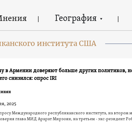
География
Мнения
иканского института США
у в Армении доверяют больше других политиков, н
его снизился: опрос IRI
шинян
ля, 2025
просу Международного республиканского института, на втором м
рия глава МИД Арарат Мирзоян, на третьем - экс-резидент Роберт