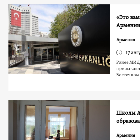
«Это вам
Армени
Армения
17 авг
Ранее МИД
призывающ
Восточном
Школы А
образова
Армения