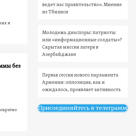
ведет нас правительство». Мнение
из Тбилиси
ких и
Молодежь диаспоры: патриоты
или «информационные солдаты»?
Скрытая миссия лагеря в
Азербайджане
ммы без
Первая сессия нового парламента
Армении: оппозиция, как и
ожидалось, проявляет активность
Присоединяйтесь в телеграмм
нократно