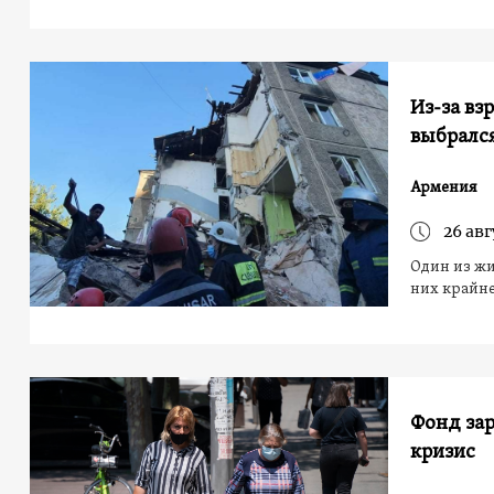
Из-за вз
выбрался
Армения
26 авг
Один из жи
них крайне
Фонд зар
кризис