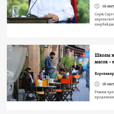
19 авг
Серж Саргс
апрельской
азербайдж
Школы и
масок –
Коронавир
18 авг
Режим чрез
продлевали