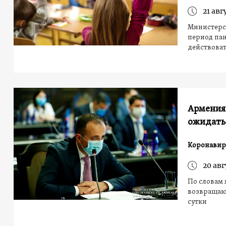
21 авг
Министерс
период пан
действова
Армения,
ожидать
Коронавир
20 авг
По словам 
возвращающ
сутки