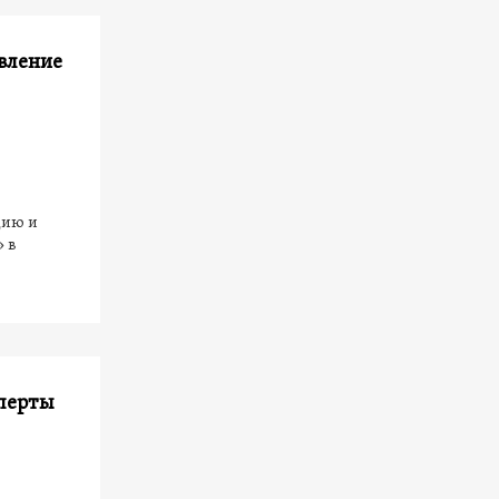
явление
цию и
 в
сперты