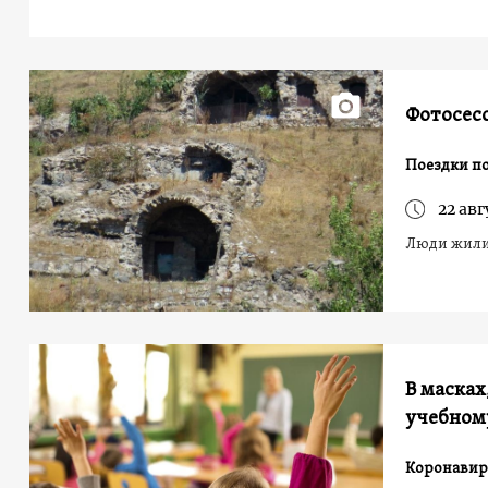
Фотосесс
Поездки п
22 авг
Люди жили 
В масках
учебном
Коронавир