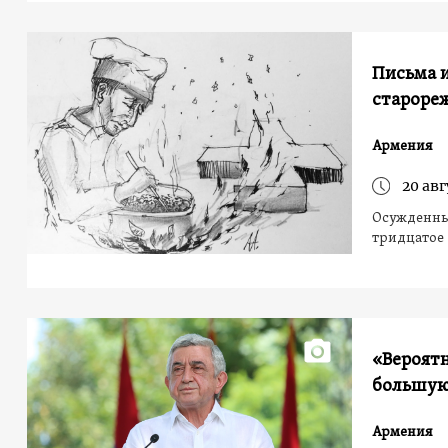
Письма 
староре
Армения
20 авг
Осужденный
тридцатое
«Вероятн
большую
Армения