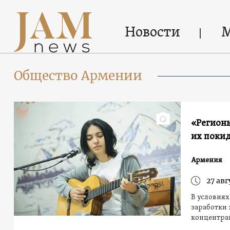
Новости
Общество Армении
«Регионы
их поки
Армения
27 авг
В условиях
заработки 
концентра