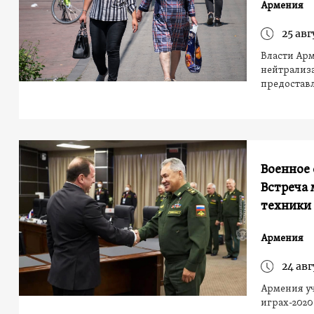
Армения
25 авг
Власти Ар
нейтрализ
предостав
Военное 
Встреча
техники
Армения
24 авг
Армения у
играх-2020