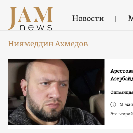
Новости
Ниямеддин Ахмедов
Арестов
Азербай
Оппозиция
21 мая
Это второй