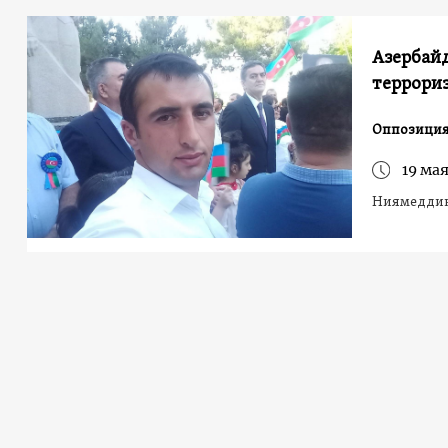
Азербай
террориз
Оппозиция
19 мая
Ниямеддину