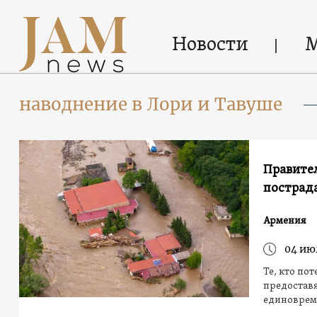
Новости
наводнение в Лори и Тавуше
Правите
пострад
Армения
04 ию
Те, кто по
предоставя
единоврем