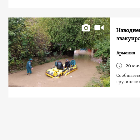
Наводнен
эвакуир
Армения
26 мая
Сообщается
грузинские