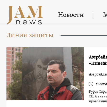
Новости
Линия защиты
Азербай
«Нынешн
Азербайдж
16 ию
Руфат Сафа
США в свя
правозащи