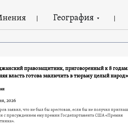
География
Мнения
джанский правозащитник, приговоренный к 8 годам
яя власть готова заключить в тюрьму целый народ»
ан
ня, 2026
ров заявил, что не был бы арестован, если бы не получил пригла
зи с присуждением ему премии Госдепартамента США «Премия
тника».