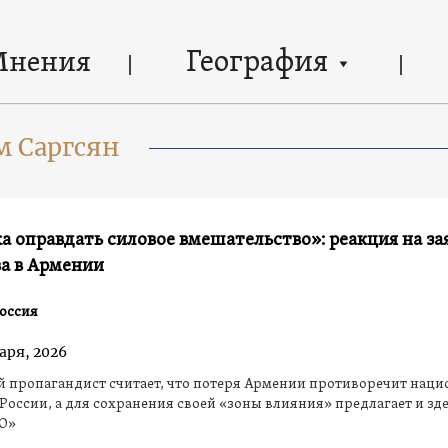
География
Мнения
м Саргсян
 оправдать силовое вмешательство»: реакция на за
а в Армении
оссия
аря, 2026
й пропагандист считает, что потеря Армении противоречит нац
России, а для сохранения своей «зоны влияния» предлагает и зд
ВО»