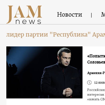
Новости
лидер партии "Республика" Ара
«Попытка
Соловьев
Армения-Р
12 янв
Российски
интересам 
«начать С