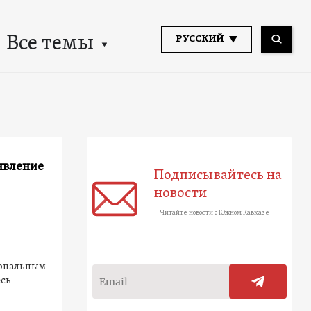
Все темы
РУССКИЙ
явление
Подписывайтесь на
новости
Читайте новости о Южном Кавказе
иональным
есь