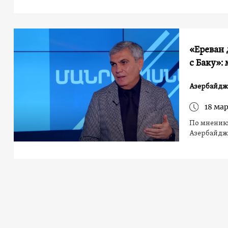
«Ереван
с Баку»:
Азербайдж
18 мар
По мнению
Азербайджа