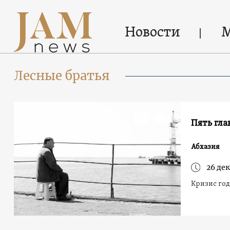
Новости
Лесные братья
Пять гла
Абхазия
26 дек
Кризис года