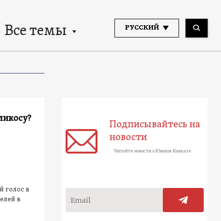
Все темы
РУССКИЙ
ликосу?
Подписывайтесь на
новости
Читайте новости о Южном Кавказе
 голос в
елей в