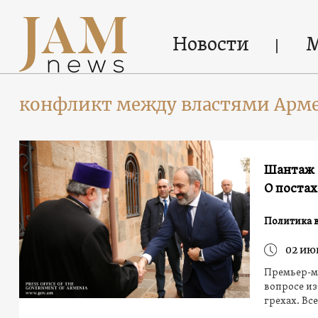
Новости
конфликт между властями Арм
Шантаж 
О постах
Политика 
02 ию
Премьер-м
вопросе из
грехах. Вс