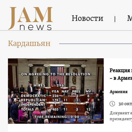
Новости
Кардашьян
Реакция
– в Арме
Армения
30 окт
Документ е
президент