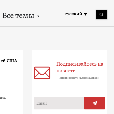
Все темы
РУССКИЙ
елей США
Подписывайтесь на
новости
Читайте новости о Южном Кавказе
пись