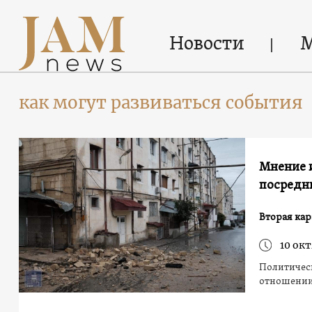
Новости
как могут развиваться события
Мнение и
посредн
Вторая кар
10 окт
Политическ
отношении