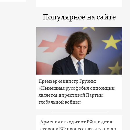
Популярное на сайте
Премьер-министр Грузии:
«Нынешняя русофобия оппозиции
является директивой Партии
глобальной войны»
Армения отходит от РФ и идет в
сторону ЕС: процесс начался, но до