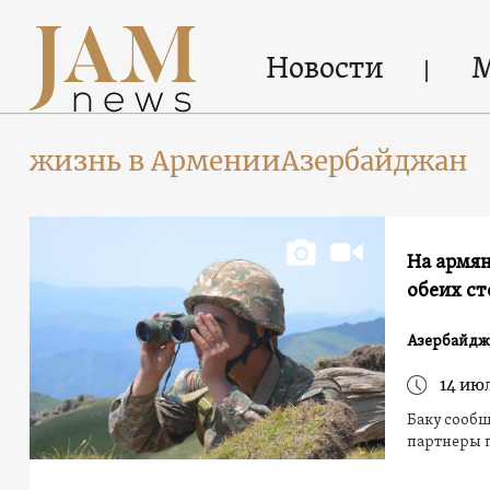
Новости
жизнь в АрменииАзербайджан
На армян
обеих ст
Азербайдж
14 ию
Баку сообщ
партнеры 