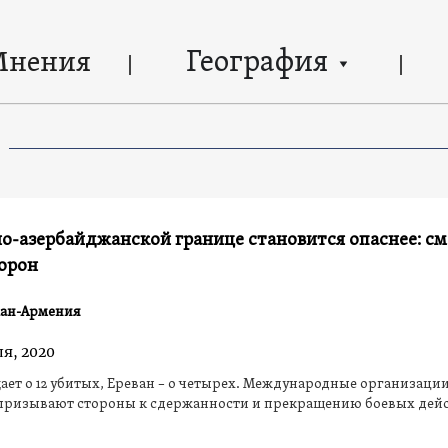
География
Мнения
о-азербайджанской границе становится опаснее: см
орон
ан-Армения
ля, 2020
ает о 12 убитых, Ереван – о четырех. Международные организации
призывают стороны к сдержанности и прекращению боевых дей