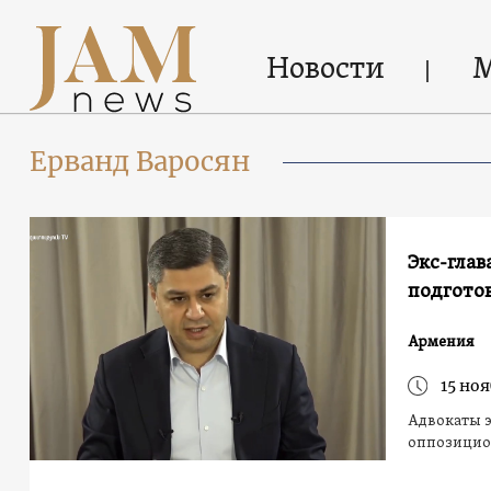
Новости
Ерванд Варосян
Экс-глав
подгото
Армения
15 ноя
Адвокаты 
оппозицио