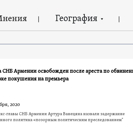
География
Мнения
а СНБ Армении освобожден после ареста по обвинен
вке покушения на премьера
бря, 2020
экс-главы СНБ Армении Артура Ванецяна назвали задержание
нного политика «позорным политическим преследованием"