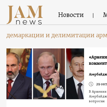
Новости
демаркации и делимитации ар
«Армения
коммент
Азербайдж
29 окт
В Армении 
Азербайдж
вопросам