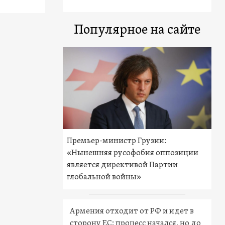
Популярное на сайте
Премьер-министр Грузии:
«Нынешняя русофобия оппозиции
является директивой Партии
глобальной войны»
Армения отходит от РФ и идет в
сторону ЕС: процесс начался, но до