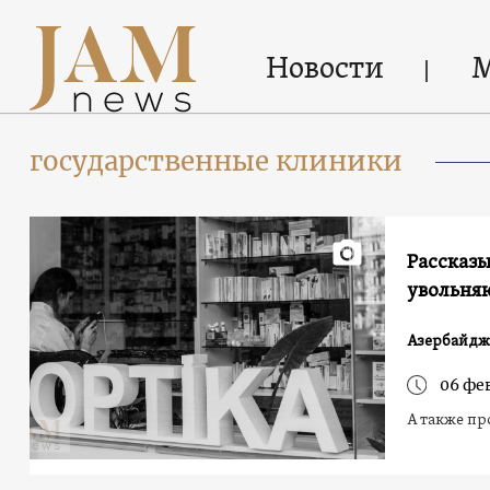
Новости
государственные клиники
Рассказы
увольняю
Азербайдж
06 фе
А также пр