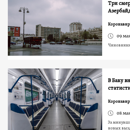
Три смер
Азербай
Коронавир
09 мая
Чиновники
В Баку в
статисти
Коронавир
08 мая
За минувши
новых выз