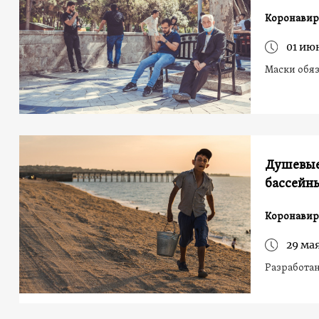
Коронавир
01 ию
Маски обяз
Душевые
бассейны
Коронавир
29 мая
Разработан