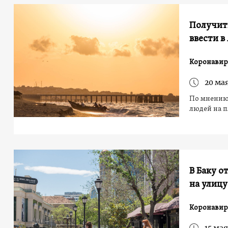
Получить
ввести в
Коронавир
20 мая
По мнению
людей на 
В Баку о
на улицу
Коронавир