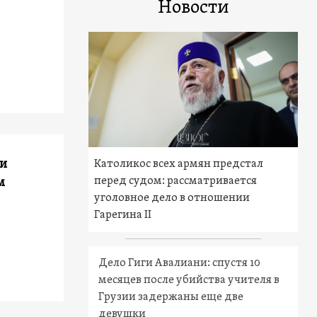
Новости
 и
Католикос всех армян предстал
перед судом: рассматривается
м
уголовное дело в отношении
Гарегина II
Дело Гиги Авалиани: спустя 10
месяцев после убийства учителя в
Грузии задержаны еще две
девушки