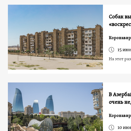
Собак вы
«воскре
Коронавир
15 ию
На этот ра
В Азерб
очень н
Коронавир
10 ию