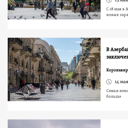
15 мая
С 18 мая в
новых зара
В Азерб
заключен
Коронавир
14 мая
Семьи неко
больше