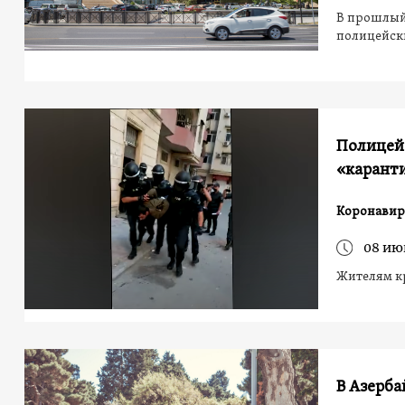
В прошлый 
полицейск
Полицейс
«карант
Коронавир
08 ию
Жителям к
В Азерба