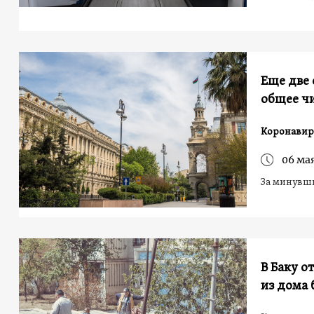
Еще две 
общее ч
Коронавир
06 мая
За минувши
В Баку о
из дома 