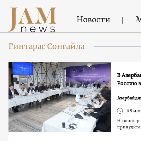
Новости
Гинтарас Сонгайла
В Азерб
Россию 
Азербайдж
08 ию
На конфере
принудите