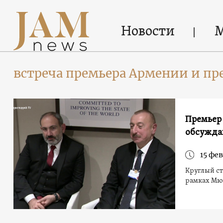
Новости
встреча премьера Армении и пр
Премьер
обсужда
15 фев
Круглый ст
рамках Мю