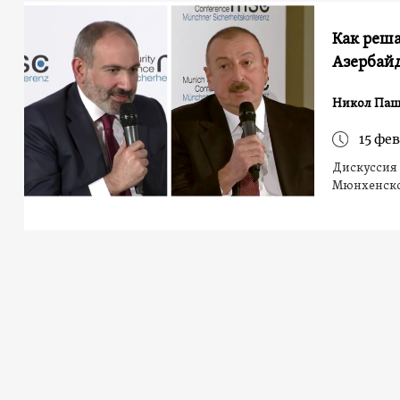
Как реша
Азербай
Никол Па
15 фев
Дискуссия 
Мюнхенско