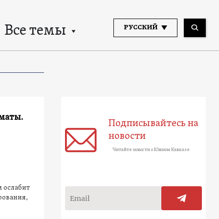
Все темы
РУССКИЙ
маты.
Подписывайтесь на
новости
Читайте новости о Южном Кавказе
м ослабит
рования,