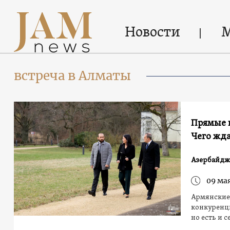
Новости
встреча в Алматы
Прямые 
Чего жд
Азербайдж
09 мая
Армянские 
конкуренци
но есть и 