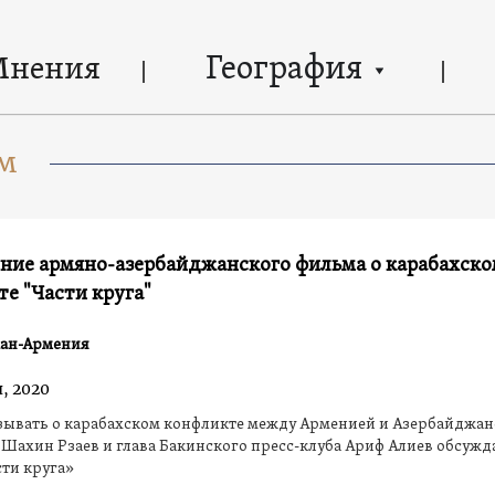
География
Мнения
м
ние армяно-азербайджанского фильма о карабахск
е "Части круга"
ан-Армения
, 2020
зывать о карабахском конфликте между Арменией и Азербайджан
Шахин Рзаев и глава Бакинского пресс-клуба Ариф Алиев обсуж
ти круга»