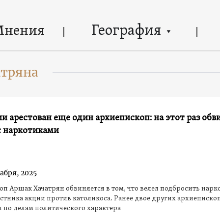
География
Мнения
атряна
и арестован еще один архиепископ: на этот раз обв
с наркотиками
абря, 2025
п Аршак Хачатрян обвиняется в том, что велел подбросить нарк
стника акции против католикоса. Ранее двое других архиеписко
 по делам политического характера