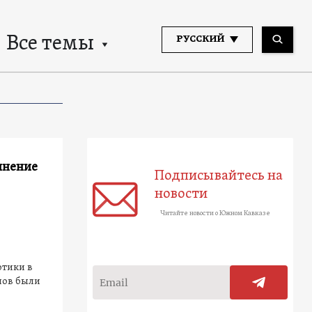
Все темы
РУССКИЙ
инение
Подписывайтесь на
новости
Читайте новости о Южном Кавказе
отики в
пов были