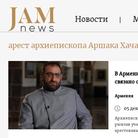
Новости
арест архиепископа Аршака Хач
В Армени
связано 
Армения
05 дек
Архиеписко
рюкзак уча
арестованы