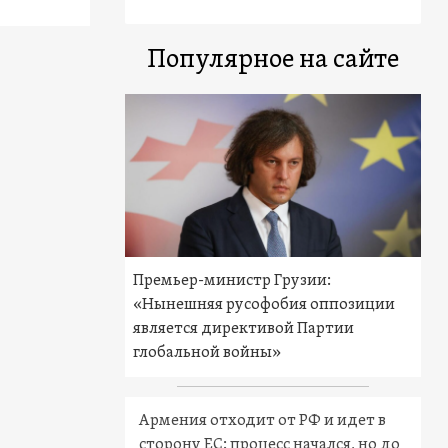
Популярное на сайте
Премьер-министр Грузии:
«Нынешняя русофобия оппозиции
является директивой Партии
глобальной войны»
Армения отходит от РФ и идет в
сторону ЕС: процесс начался, но до