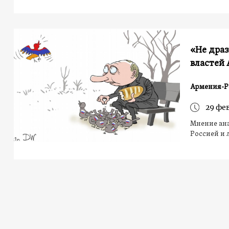
«Не драз
властей
Армения-Р
29 фе
Мнение ана
Россией и