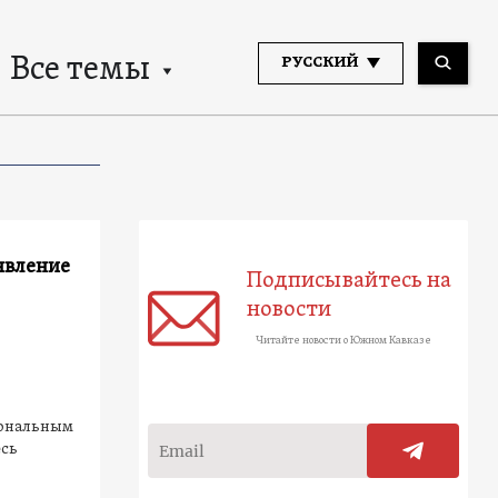
Все темы
РУССКИЙ
явление
Подписывайтесь на
новости
Читайте новости о Южном Кавказе
иональным
есь