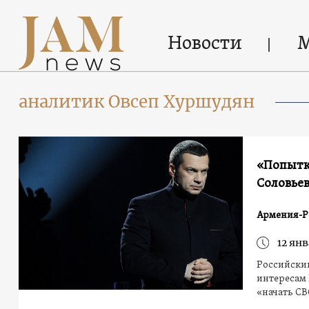
Новости
аналитик Овсеп Хуршудян
«Попытка
Соловьев
Армения-Р
12 янв
Российски
интересам 
«начать С