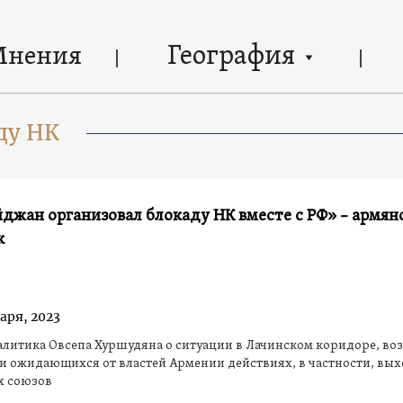
География
Мнения
ду НК
джан организовал блокаду НК вместе с РФ» – армян
к
аря, 2023
алитика Овсепа Хуршудяна о ситуации в Лачинском коридоре, в
и ожидающихся от властей Армении действиях, в частности, вых
х союзов