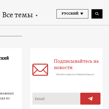
Все темы
РУССКИЙ
ский
Подписывайтесь на
новости
Читайте новости о Южном Кавказе
озможных
ода из