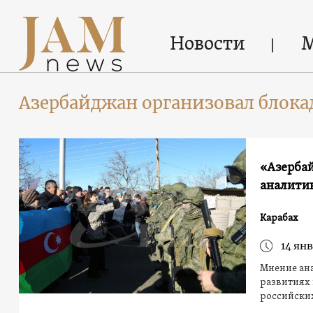
Новости
Азербайджан организовал блока
«Азербай
аналити
Карабах
14 янв
Мнение ан
развитиях 
российски