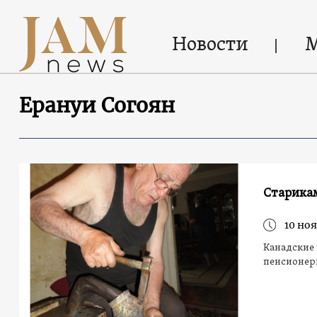
Новости
Ерануи Согоян
Старика
10 ноя
Канадские 
пенсионер