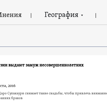
География
Мнения
рузии выдают замуж несовершеннолетних
уста, 2016
аро Сулакаури снимает такие свадьбы, чтобы привлечь внимание
проблеме ранних браков