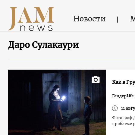
Новости
Даро Сулакаури
Как в Г
ГендерLife
11 авг
Фотограф Д