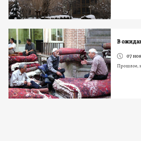
В ожидан
07 ноя
Прошлое, 