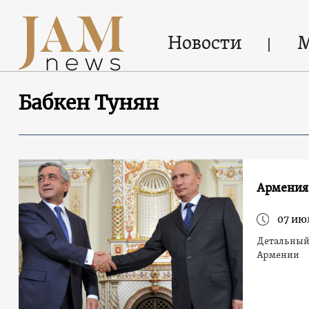
Новости
Бабкен Тунян
Армения–
07 ию
Детальный 
Армении