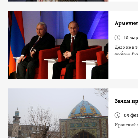
Армения-
10 мар
Дело не в 
любить Ро
Зачем и
09 фе
Иранский 