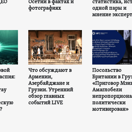
ДЕО
Осетии в фактах и
статистика, ис
фотографиях
одной пары и
мнение экспер
овой
Что обсуждают в
Посольство
аспия:
Армении,
Британии в Гру
Азербайджане и
«Приговор Мзи
тау
Грузии. Утренний
Амаглобели
обзор главных
непропорциона
ескую
событий LIVE
политически
?
мотивирован»