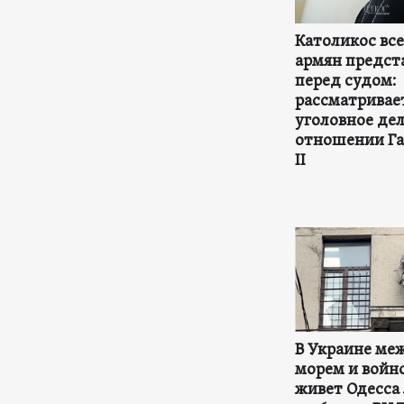
Католикос вс
армян предст
перед судом:
рассматривае
уголовное дел
отношении Га
II
В Украине ме
морем и войно
живет Одесса