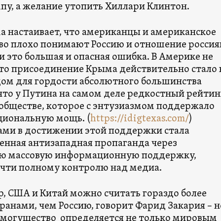
пу, а желание утопить Хиллари Клинтон.
а настаивает, что американцы и американское
во плохо понимают Россию и отношение россия
и это большая и опасная ошибка. В Америке не
то присоединение Крыма действительно стало 
дом для гордости абсолютного большинства
 что у Путина на самом деле редкостный рейтин
 обществе, которое с энтузиазмом поддержало
ациональную мощь. (
https://idigtexas.com/
)
ми в достижении этой поддержки стала
енная антизападная пропаганда через
ю массовую информационную поддержку,
очти полному контролю над медиа.
р, США и Китай можно считать гораздо более
анами, чем Россию, говорит Фарид Закария – н
, могущество определяется не только мировым