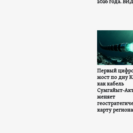
2026 года. ВИ
Первый цифр
мост по дну К
как кабель
Сумгайыт-Ак
меняет
геостратегич
карту региона