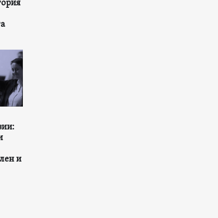
тория
та
зии:
и
лен и