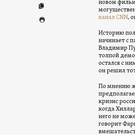
новом фильм
могуществен
канал CNN
, 
Историю пол
начинает с п
Владимир Пу
толпой демо
остался с ни
он решил то
По мнению ж
предполагае
кризис росс
когда Хиллар
него не мож
говорит Фар
вмешательст