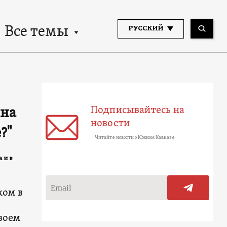
Все темы
РУССКИЙ
Подписывайтесь на
ина
новости
?"
Читайте новости о Южном Кавказе
 и в
ком в
воем