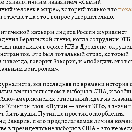
е с аналогичным названием «Самый
ный человек в мире», который только что
пока
он отвечает на этот вопрос утвердительно.
итической карьеры лидера России журналист
адения Берлинской стены, когда сотрудник КГБ
тин находился в офисе КГБ в Дрездене, окруже
нстрантов. Это был тотальный страх, который
м навсегда, говорит Закария, и «победить этот 
тальным контролем».
урналиста, вся последняя по времени история 
мым вмешательством в выборы в США, и вообщ
ийско-американских отношений идет из сказан
и Клинтон слов: «Путин — агент КГБ», а значит
ет быть души. Путин не простил оскорбления,
ид Закария, и его предполагаемая личная коман
ве в президентские выборы в США – это не жел