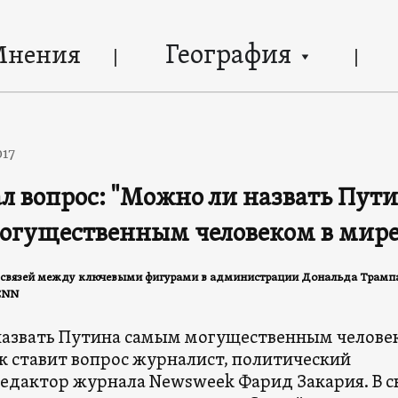
География
Мнения
017
л вопрос: "Можно ли назвать Пут
огущественным человеком в мире
 связей между ключевыми фигурами в администрации Дональда Трампа
 CNN
азвать Путина самым могущественным челове
к ставит вопрос журналист, политический
редактор журнала Newsweek Фарид Закария. В с