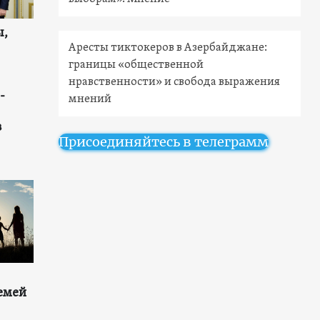
ы,
Аресты тиктокеров в Азербайджане:
границы «общественной
нравственности» и свобода выражения
-
мнений
в
Присоединяйтесь в телеграмм
емей