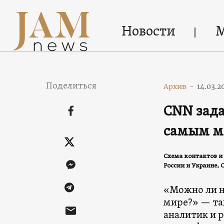
Новости
Поделиться
Архив
-
14.03.2
CNN зада
самым м
Схема контактов и
России и Украине,
«Можно ли н
мире?» — та
аналитик и 