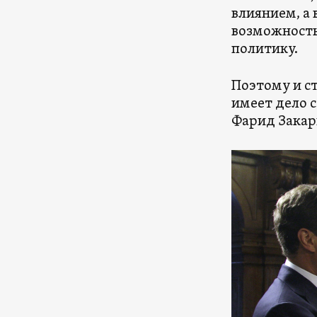
влиянием, а
возможность
политику.
Поэтому и ст
имеет дело 
Фарид Закар