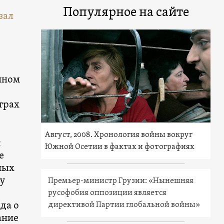
Популярное на сайте
зал
нном
страх
Август, 2008. Хронология войны вокруг
с
Южной Осетии в фактах и фотографиях
е
ных
 у
Премьер-министр Грузии: «Нынешняя
русофобия оппозиции является
да о
директивой Партии глобальной войны»
ание