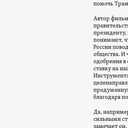
помочь Трам
Автор фильм
правительст
президенту, 
понимают, ч
России пово
общества. И
одобрения в
ставку на н
Инструмента
целенаправл
продуманну
благодаря п
Да, наприме
сильными стр
замечает он