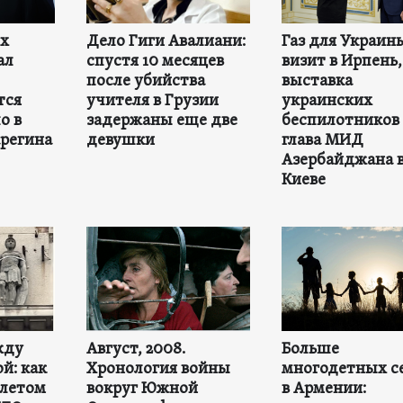
ех
Дело Гиги Авалиани:
Газ для Украин
ал
спустя 10 месяцев
визит в Ирпень,
после убийства
выставка
тся
учителя в Грузии
украинских
о в
задержаны еще две
беспилотников 
регина
девушки
глава МИД
Азербайджана 
Киеве
жду
Август, 2008.
Больше
й: как
Хронология войны
многодетных с
 летом
вокруг Южной
в Армении: