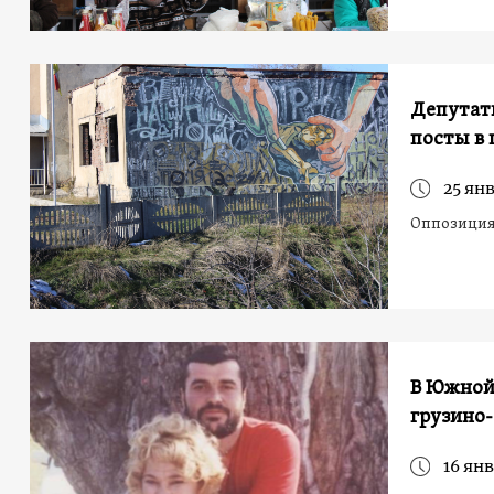
Депутат
посты в
25 янв
Оппозиция 
В Южной 
грузино
16 янв