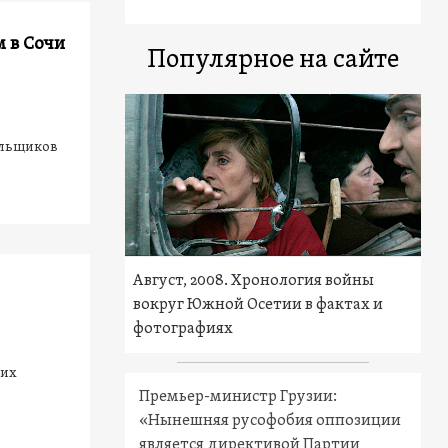
м в Сочи
Популярное на сайте
ельщиков
Август, 2008. Хронология войны
вокруг Южной Осетии в фактах и
фотографиях
щих
Премьер-министр Грузии:
«Нынешняя русофобия оппозиции
является директивой Партии