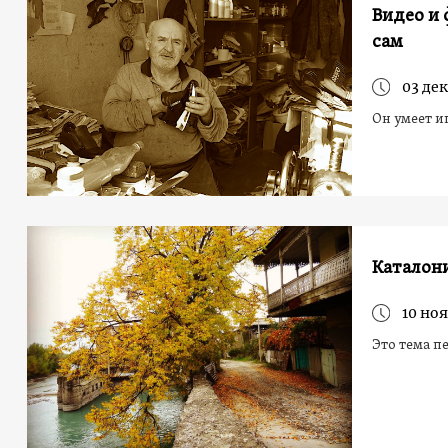
Видео и 
сам
03 дек
Он умеет и
Каталони
10 ноя
Это тема п