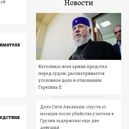
Новости
ной
нимателя
Католикос всех армян предстал
перед судом: рассматривается
уголовное дело в отношении
Гарегина II
Дело Гиги Авалиани: спустя 10
месяцев после убийства учителя в
ледствия
Грузии задержаны еще две
девушки