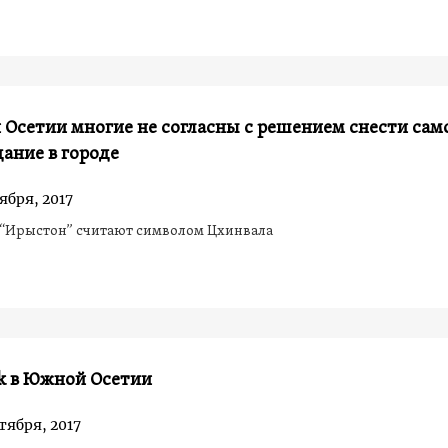
Осетии многие не согласны с решением снести сам
дание в городе
ября, 2017
 “Ирыстон” считают символом Цхинвала
k в Южной Осетии
тября, 2017