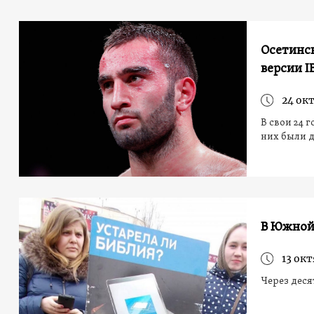
Осетинск
версии I
24 окт
В свои 24 
них были 
В Южной
13 окт
Через деся