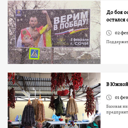
До боя о
остался 
02 фе
Поддержать
В Южной
01 фев
Базовая ин
предприят