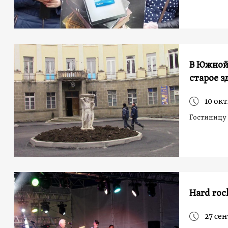
В Южной 
старое з
10 окт
Гостиницу
Hard roc
27 сен