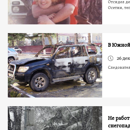
Отсидел де
Осетии, те
В Южной
26 дек
Следовате
Не работ
снегопа