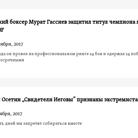
ий боксер Мурат Гассиев защитил титул чемпиона 
BF
ября, 2017
года он провел на профессиональном ринге 24 боя и одержал 24 поб
досрочными
 Осетии „Свидетели Иеговы” признаны экстремист
ября, 2017
ть дней им запретят собираться вместе