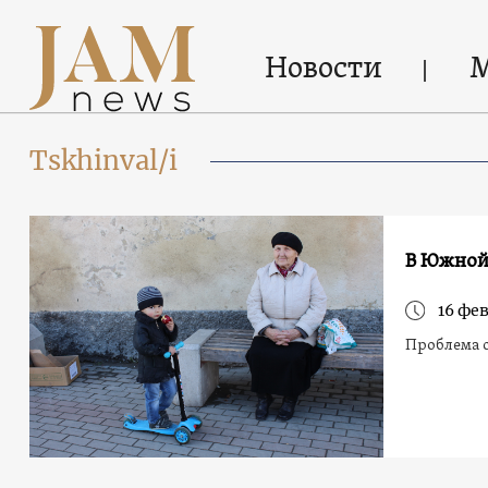
Новости
Tskhinval/i
В Южной
16 фев
Проблема 