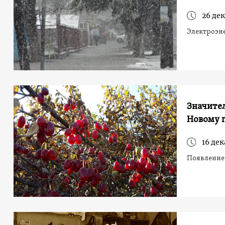
26 дек
Электроэн
Значите
Новому 
16 дек
Появление