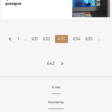
долларов
1
…
631
632
633
634
635
…
642
О нас
Контакты