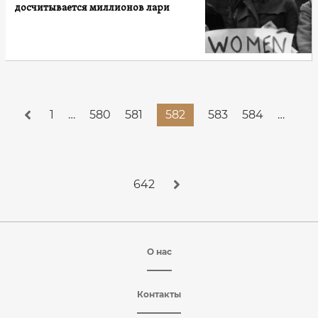
досчитывается миллионов лари
1
…
580
581
582
583
584
…
642
О нас
Контакты